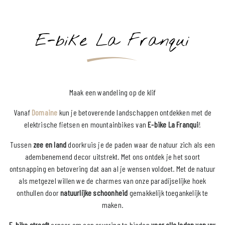
Soort accommodatie
E-bike La Franqui
ZOEKEN
Maak een wandeling op de klif
Vanaf
Domaine
kun je betoverende landschappen ontdekken met de
elektrische fietsen en mountainbikes van
E-bike La Franqui
!
Tussen
zee en land
doorkruis je de paden waar de natuur zich als een
adembenemend decor uitstrekt. Met ons ontdek je het soort
ontsnapping en betovering dat aan al je wensen voldoet. Met de natuur
als metgezel willen we de charmes van onze paradijselijke hoek
onthullen door
natuurlijke schoonheid
gemakkelijk toegankelijk te
maken.
E-bike streeft
ernaar om een ervaring te bieden
voor alle leden van uw