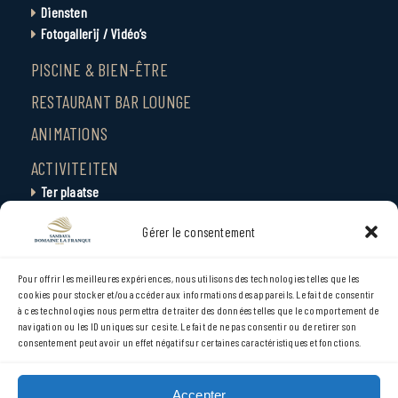
Diensten
Fotogallerij / Vidéo’s
PISCINE & BIEN-ÊTRE
RESTAURANT BAR LOUNGE
ANIMATIONS
ACTIVITEITEN
Ter plaatse
Omgeving
Gérer le consentement
Steden en locaties
SERVICE-CENTER
Pour offrir les meilleures expériences, nous utilisons des technologies telles que les
cookies pour stocker et/ou accéder aux informations des appareils. Le fait de consentir
CONTACT
à ces technologies nous permettra de traiter des données telles que le comportement de
ACCÈS
navigation ou les ID uniques sur ce site. Le fait de ne pas consentir ou de retirer son
consentement peut avoir un effet négatif sur certaines caractéristiques et fonctions.
ACTUALITÉS
EVENEMENTEN
Accepter