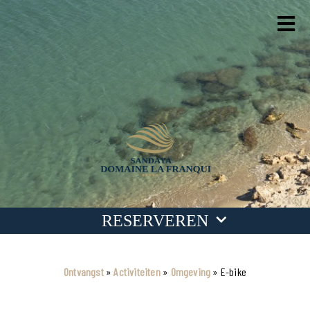
RESERVEREN
Data
Ontvangst
»
Activiteiten
»
Omgeving
»
E-bike