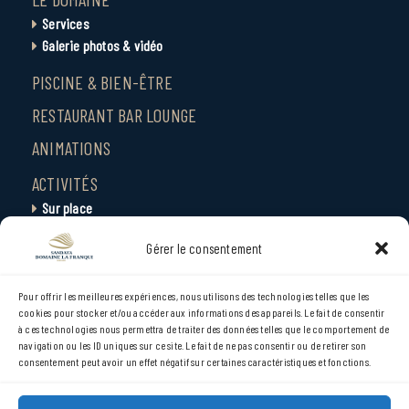
Services
Galerie photos & vidéo
PISCINE & BIEN-ÊTRE
RESTAURANT BAR LOUNGE
ANIMATIONS
ACTIVITÉS
Sur place
Environs
Gérer le consentement
Villes et Sites
SERVICE-CENTER
Pour offrir les meilleures expériences, nous utilisons des technologies telles que les
cookies pour stocker et/ou accéder aux informations des appareils. Le fait de consentir
CONTACT
à ces technologies nous permettra de traiter des données telles que le comportement de
ACCÈS
navigation ou les ID uniques sur ce site. Le fait de ne pas consentir ou de retirer son
consentement peut avoir un effet négatif sur certaines caractéristiques et fonctions.
ACTUALITÉS
EVÉNEMENTS