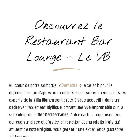
Type d´Hébergement
Découvrez le
Restaurant Bar
CHERCHER
Lounge - Le VB
Au cœur de notre somptueux
Domaine
, que ce soit pour le
déjeuner, en fin d’après-midi ou lors d’une soirée mémorable, les
experts de la
Villa Blanca
sont prêts à vous accueillir dans un
cadre
véritablement
idyllique
, offrant une
vue imprenable
sur la
splendeur de la
Mer Méditerranée
. Notre carte, soigneusement
conçue sur place et ajustée en fonction des
produits frais
qui
affluent de
notre région
, vous garantit une expérience gustative
authentique.