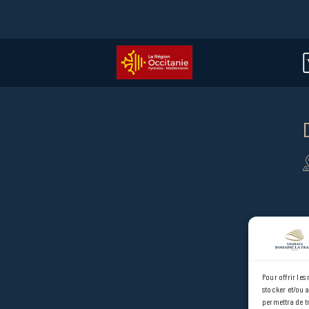
Pour offrir les
stocker et/ou 
permettra de t