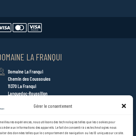
DOMAINE LA FRANQUI
Domaine La Franqui
Chemin des Coussoules
11370 La Franqui
Languedoc-Roussillon
domainelafranqui@sandaya.fr
Gérer le consentement
+33 (0) 4 68 45 74 93
 meilleures expériences, nous utilisons des technologies telles que les cookies pour
Accès emplacement et restaurant PMR
accéder aux informations des appareils. Le fait de consentir à ces technologies nous
raiter des données telles que le comportement de navigation ou les ID uniques sur ce site.