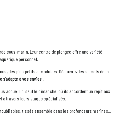
onde sous-marin. Leur centre de plongée offre une variété
s aquatique personnel.
ous, des plus petits aux adultes. Découvrez les secrets de la
e s’adapte à vos envies
!
s accueillir, sauf le dimanche, où ils accordent un répit aux
l à travers leurs stages spécialisés.
 inoubliables, tissés ensemble dans les profondeurs marines…