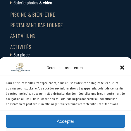
Galerie photos & vidéo
PISCINE & BIEN-ÊTRE
RESTAURANT BAR LOUNGE
ANIMATIONS
ACTIVITÉS
Sur place
Environs
Gérer le consentement
Villes et Sites
SERVICE-CENTER
Pour offrir les meilleures expériences, nous utilisons des technologies telles que les
cookies pour stocker et/ou accéder aux informations des appareils. Le fait de consentir
CONTACT
à ces technologies nous permettra de traiter des données telles que le comportement de
ACCÈS
navigation ou les ID uniques sur ce site. Le fait de ne pas consentir ou de retirer son
consentement peut avoir un effet négatif sur certaines caractéristiques et fonctions.
ACTUALITÉS
EVÉNEMENTS
Accepter