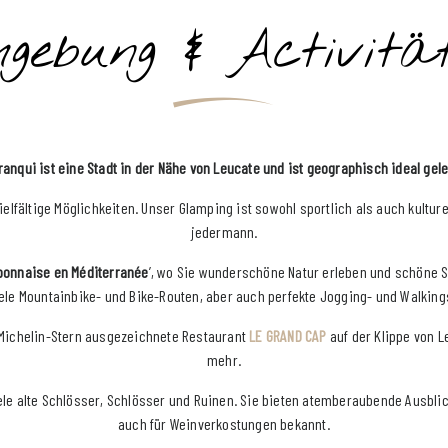
gebung & Activitä
ranqui ist eine Stadt in der Nähe von Leucate und ist geographisch ideal gel
elfältige Möglichkeiten. Unser Glamping ist sowohl sportlich als auch kulture
jedermann.
rbonnaise en Méditerranée
’, wo Sie wunderschöne Natur erleben und schöne 
iele Mountainbike- und Bike-Routen, aber auch perfekte Jogging- und Walking
 Michelin-Stern ausgezeichnete Restaurant
LE GRAND CAP
auf der Klippe von L
mehr.
iele alte Schlösser, Schlösser und Ruinen. Sie bieten atemberaubende Ausblick
auch für Weinverkostungen bekannt.