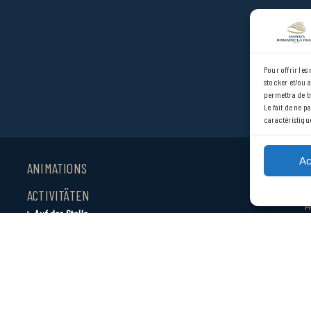
Pour offrir les
stocker et/ou 
permettra de t
Le fait de ne p
caractéristique
Ac
ANIMATIONS
C
A
ACTIVITÄTEN
A
Auf der Stelle
Umgebung
Städte und Stätten
SERVICE-CENTER