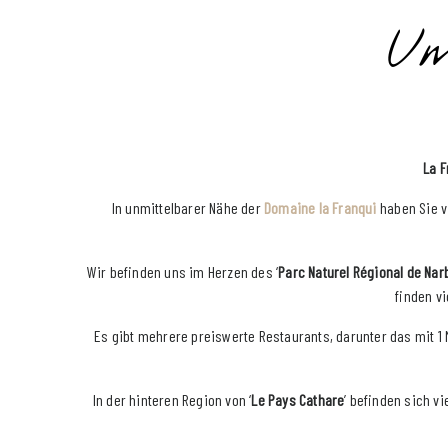
Um
La F
In unmittelbarer Nähe der
Domaine la Franqui
haben Sie vi
Wir befinden uns im Herzen des ‘
Parc Naturel Régional de Na
finden v
Es gibt mehrere preiswerte Restaurants, darunter das mit 1
In der hinteren Region von ‘
Le Pays Cathare
’ befinden sich v