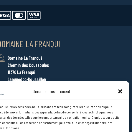
DOMAINE LA FRANQUI
Domaine La Franqui
Chemin des Coussoules
11370 La Franqui
Languedoc-Roussillon
domainelafranqui@sandaya.fr
Gérer le consentement
+33 (0) 4 68 45 74 93
 meilleures expériences, nous utilisons des technologies telles que les cookies pour
Accès emplacement et restaurant PMR
accéder aux informations des appareils. Le fait de consentir à ces technologies nous
raiter des données telles que le comportement de navigation ou les ID uniques sur ce site.
as consentir ou de retirer son consentement peut avoir un effet négatif sur certaines
s et fonctions.